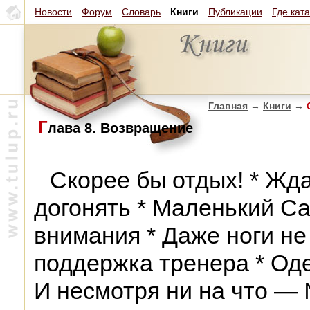
Новости
Форум
Словарь
Книги
Публикации
Где кат
Главная
→
Книги
→
О
Г
лава 8. Возвращение
Скорее бы отдых! * Жда
догонять * Маленький С
внимания * Даже ноги не 
поддержка тренера * Оде
И несмотря ни на что — 