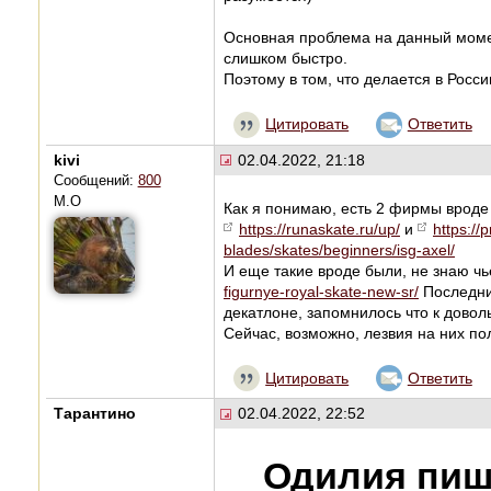
Основная проблема на данный момен
слишком быстро.
Поэтому в том, что делается в Рос
Цитировать
Ответить
kivi
02.04.2022, 21:18
Сообщений:
800
М.О
Как я понимаю, есть 2 фирмы вроде 
https://runaskate.ru/up/
и
https://
blades/skates/beginners/isg-axel/
И еще такие вроде были, не знаю ч
figurnye-royal-skate-new-sr/
Последние
декатлоне, запомнилось что к дово
Сейчас, возможно, лезвия на них по
Цитировать
Ответить
Тарантино
02.04.2022, 22:52
Одилия пиш