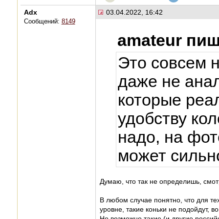
Adx
03.04.2022, 16:42
Сообщений:
8149
amateur пиш
Это совсем 
даже не ана
которые реа
удобству кол
надо, на фот
может сильно
Думаю, что так не определишь, смот
В любом случае понятно, что для те
уровне, такие коньки не подойдут, во
Но возможно такие (и другие россий