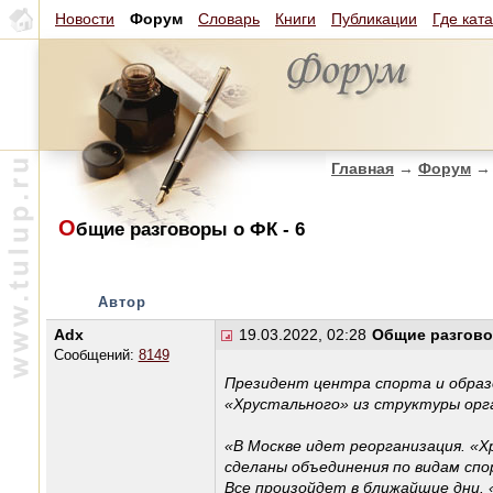
Новости
Форум
Словарь
Книги
Публикации
Где кат
Главная
→
Форум
→
О
бщие разговоры о ФК - 6
Автор
Adx
19.03.2022, 02:28
Общие разгово
Сообщений:
8149
Президент центра спорта и образ
«Хрустального» из структуры орг
«В Москве идет реорганизация. «Х
сделаны объединения по видам сп
Все произойдет в ближайшие дни.