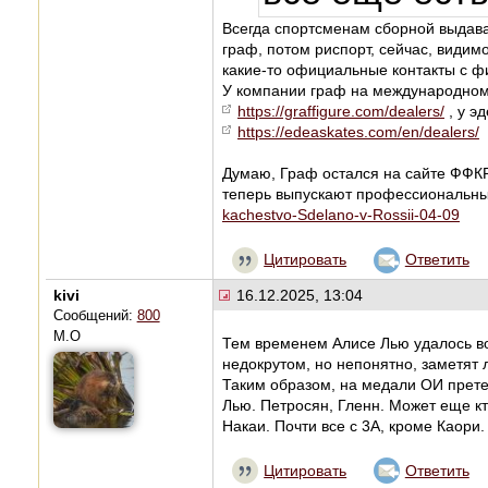
Всегда спортсменам сборной выдава
граф, потом риспорт, сейчас, видимо
какие-то официальные контакты с 
У компании граф на международном 
https://graffigure.com/dealers/
, у э
https://edeaskates.com/en/dealers/
Думаю, Граф остался на сайте ФФКР
теперь выпускают профессиональны
kachestvo-Sdelano-v-Rossii-04-09
Цитировать
Ответить
kivi
16.12.2025, 13:04
Сообщений:
800
М.О
Тем временем Алисе Лью удалось в
недокрутом, но непонятно, заметят л
Таким образом, на медали ОИ прете
Лью. Петросян, Гленн. Может еще к
Накаи. Почти все с 3А, кроме Каори.
Цитировать
Ответить