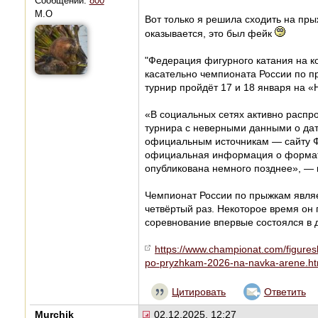
Сообщений:
800
М.О
Вот только я решила сходить на пры
оказывается, это был фейк
"Федерация фигурного катания на к
касательно чемпионата России по п
турнир пройдёт 17 и 18 января на «
«В социальных сетях активно расп
турнира с неверными данными о дат
официальным источникам — сайту Ф
официальная информация о формате
опубликована немного позднее», —
Чемпионат России по прыжкам явля
четвёртый раз. Некоторое время он 
соревнование впервые состоялся в д
https://www.championat.com/figures
po-pryzhkam-2026-na-navka-arene.h
Цитировать
Ответить
Murchik
02.12.2025, 12:27