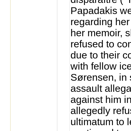
Papadakis went
regarding her 
her memoir, s
refused to con
due to their 
with fellow ic
Sørensen, in 
assault alleg
against him i
allegedly ref
ultimatum to 