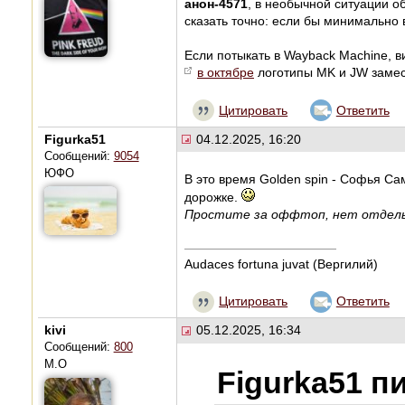
анон-4571
, в необычной ситуации о
сказать точно: если бы минимально 
Если потыкать в Wayback Machine, в
в октябре
логотипы MK и JW замес
Цитировать
Ответить
Figurka51
04.12.2025, 16:20
Сообщений:
9054
ЮФО
В это время Golden spin - Софья Са
дорожке.
Простите за оффтоп, нет отдел
Audaces fortuna juvat (Вергилий)
Цитировать
Ответить
kivi
05.12.2025, 16:34
Сообщений:
800
М.О
Figurka51 п