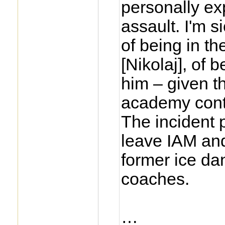
personally ex
assault. I'm 
of being in t
[Nikolaj], of 
him – given t
academy conti
The incident
leave IAM and
former ice da
coaches.
…