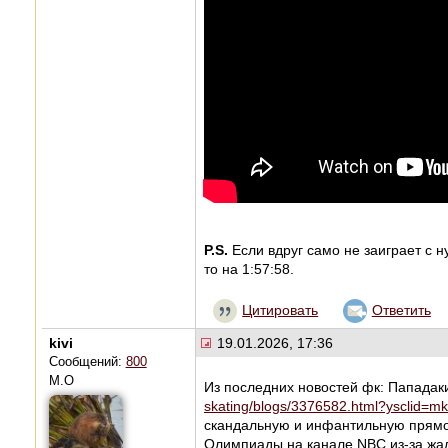
P.S.
Если вдруг само не заиграет с н
то на 1:57:58.
Цитировать
Ответить
kivi
19.01.2026, 17:36
Сообщений:
800
М.О
Из последних новостей фк: Пападак
skating/blogs/3376582.html?ysclid=
скандальную и инфантильную прямо 
Олимпиады на канале NBC из-за жа