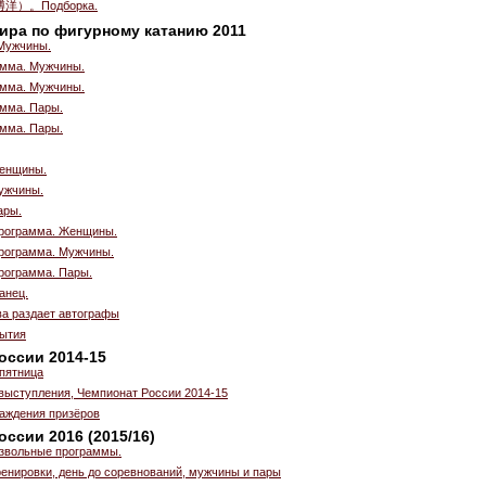
博洋）。Подборка.
ира по фигурному катанию 2011
Мужчины.
амма. Мужчины.
амма. Мужчины.
амма. Пары.
амма. Пары.
Женщины.
ужчины.
ары.
рограмма. Женщины.
рограмма. Мужчины.
рограмма. Пары.
анец.
ва раздает автографы
ытия
оссии 2014-15
 пятница
выступления, Чемпионат России 2014-15
аждения призёров
ссии 2016 (2015/16)
звольные программы.
енировки, день до соревнований, мужчины и пары