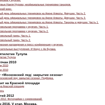
ервью Наиля Нурова; неофициальные тренировки танцоров.
нний микс.
вый день официальных тренировок на Арене Алматы. Девушки. Часть 2.
вый день официальных тренировок на Арене Алматы. Девушки. Часть 3.
вый день официальных тренировок на Арене Алматы. Танцоры и девушки. Часть 1.
звольная программа у мужчин. Часть 1.
звольная программа у мужчин. Часть 2.
звольный танец. Часть 1.
звольный танец. Часть 2.
емония награждения и пресс-конференция у мужчин.
зательные выступления. И бонус с Ак-Булака.
пятилетие Тулупа
летие Тулупа
упчан 2010
ан 2010
ан 2010
т «Московский лед: закрытие сезона»
осковский лед: закрытие сезона». Подборка.
нт на Красной площади
на Красной площади
лось
тей 2012
 2012. Фотографии с соревнований.
 2016. V этап. Москва.