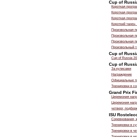
Cup of Russi
Короткая прогр
Короткая прогр
Короткая прогр
Короткий танец.
Произвольная п
Произвольная п
Произвольная п
Произвольный т
Cup of Russi
Cup of Russia 2
Cup of Russi
За кулисами
Награждение
Официальные тр
Тренировки в с
Grand Prix Fi
Церемония нагр
Церемония нагр
четверг, подбо
ISU Rostelec
Соревнования, 
Тренировки в су
Тренировки в че
Тренировки в че