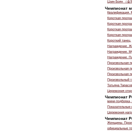
Цзин Боян （金
Чемпионат м
Квалификация. 
Короткая прогр
Короткая прогр
Короткая прогр
Короткая прогр
Короткий танец.
Награждение. 
Награждение. М
Награждение. П
Произвольная п
Произвольная п
Произвольная п
Произвольный т
Татьяна Тарасо
Церемония откр
Чемпионат Р
мини-подборка,
Показательные 
Церемония нагр
Чемпионат Ро
Женщины. Прои
официальные тр