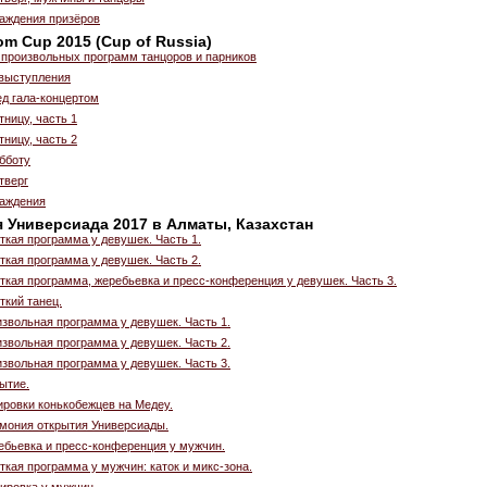
аждения призёров
om Cup 2015 (Cup of Russia)
 произвольных программ танцоров и парников
выступления
ед гала-концертом
тницу, часть 1
тницу, часть 2
бботу
тверг
аждения
я Универсиада 2017 в Алматы, Казахстан
ткая программа у девушек. Часть 1.
ткая программа у девушек. Часть 2.
ткая программа, жеребьевка и пресс-конференция у девушек. Часть 3.
ткий танец.
звольная программа у девушек. Часть 1.
звольная программа у девушек. Часть 2.
звольная программа у девушек. Часть 3.
ытие.
ировки конькобежцев на Медеу.
емония открытия Универсиады.
ебьевка и пресс-конференция у мужчин.
ткая программа у мужчин: каток и микс-зона.
ировка у мужчин.