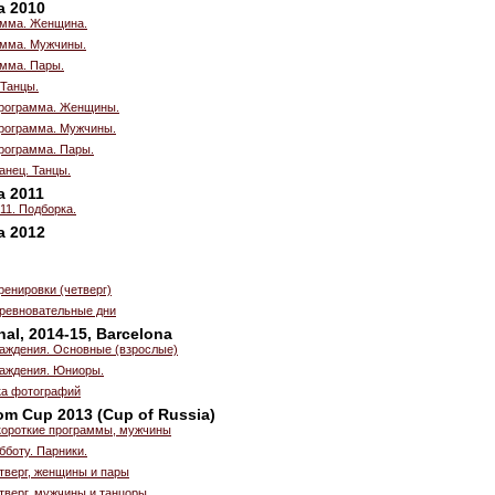
a 2010
амма. Женщина.
амма. Мужчины.
амма. Пары.
 Танцы.
рограмма. Женщины.
рограмма. Мужчины.
рограмма. Пары.
анец. Танцы.
a 2011
011. Подборка.
a 2012
енировки (четверг)
оревновательные дни
nal, 2014-15, Barcelona
аждения. Основные (взрослые)
аждения. Юниоры.
рка фотографий
om Cup 2013 (Cup of Russia)
короткие программы, мужчины
бботу. Парники.
тверг, женщины и пары
тверг, мужчины и танцоры