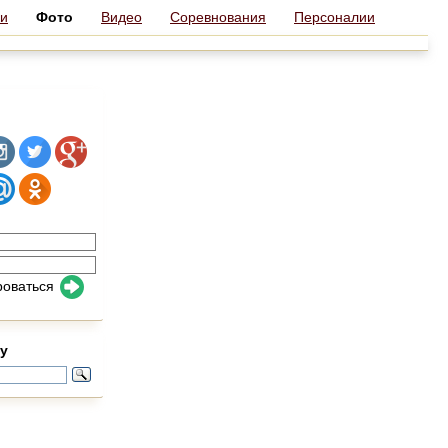
и
Фото
Видео
Соревнования
Персоналии
роваться
у