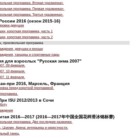
вольная программа. Вторая «разминка».
вольная программа. Первая «разминка».
вольная программа. Третья «разминка».
оссии 2016 (сезон 2015-16)
ировки девушек
шки, короткая программа, часть 1
шки, короткая программа, часть 2
ы, произвольная программа
аждения, девушки и юноши
аждения, танцоры и спортивные пары
я для взрослых "Русская зима 2007"
07. 09 февраля.
07. 10 февраля.
07. 11 февраля.
ран-при 2016, Марсель, Франция
ровка перед короткой программой.
 программа.
ри ISU 2012/2013 в Сочи
бботу
аждения
 Китая 2016—2017 (2016—2017年中国全国花样滑冰锦标赛)
вольная программа. Две последние разминки.
, Цзилин, Арена: интерьеры и окрестности.
льный танец.