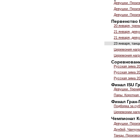
Девушки. Произ
Девушки. Произ
Девушки. Произ
Первенство Р
20 января, трен
21 января, деву
21 января, деву
23 января, танц
Церемония нагр
Церемония нагр
Соревновани
Русская зима 20
Русская зима 20
Русская зима 20
Финал ISU Г
Девушки. Трени
Пары. Короткая
Финал Гран-П
Подборка за су
Церемонии нагр
Чемпионат
Девушки. Произ
Дунбей, Чанчунь
Танцы. Произво