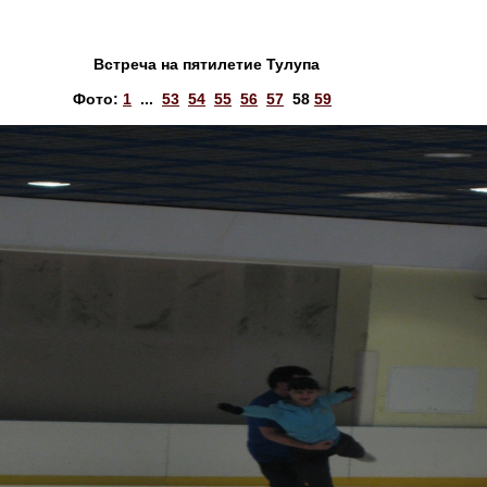
Встреча на пятилетие Тулупа
Фото:
1
...
53
54
55
56
57
58
59