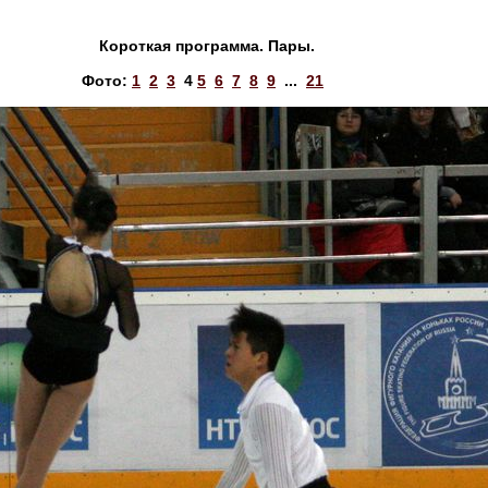
Короткая программа. Пары.
Фото:
1
2
3
4
5
6
7
8
9
...
21