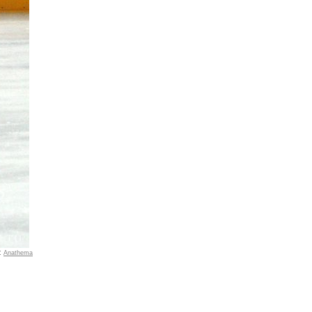
:
Anathema