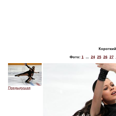
Короткий
Фото:
1
...
24
25
26
27
Предыдущая