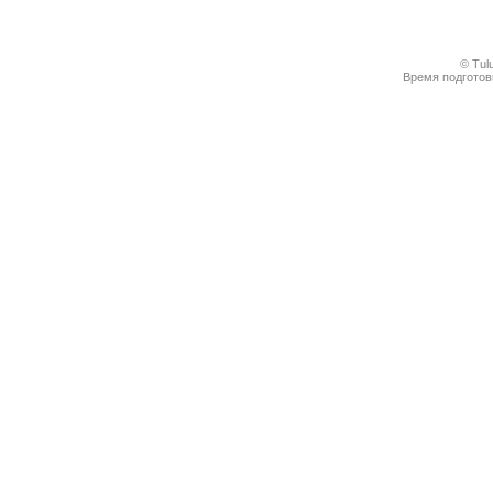
© Tul
Время подготовк