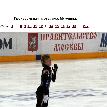
Произвольная программа. Мужчины.
Фото:
1
...
8
9
10
11
12
13
14
15
16
17
18
...
277