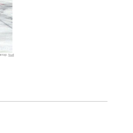
втор:
Nudl