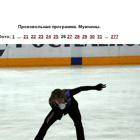
Произвольная программа. Мужчины.
Фото:
1
...
21
22
23
24
25
26
27
28
29
30
31
...
277