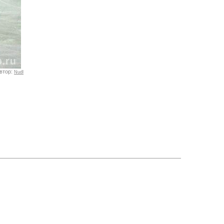
втор:
Nudl