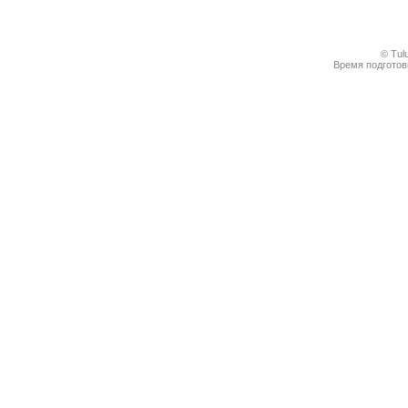
© Tul
Время подготовк