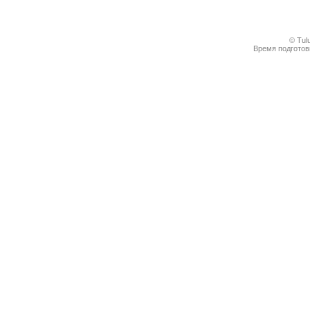
© Tul
Время подготовк