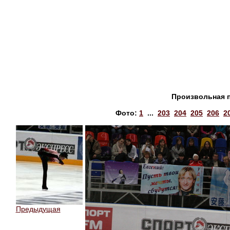
Произвольная 
Фото:
1
...
203
204
205
206
2
Предыдущая