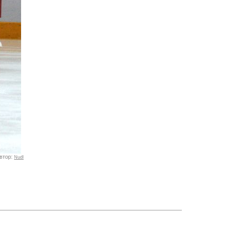
втор:
Nudl