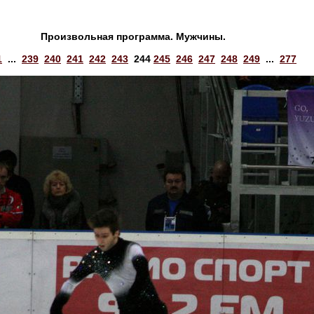
Произвольная программа. Мужчины.
1
...
239
240
241
242
243
244
245
246
247
248
249
...
277