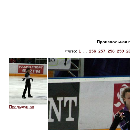
Произвольная 
Фото:
1
...
256
257
258
259
2
Предыдущая