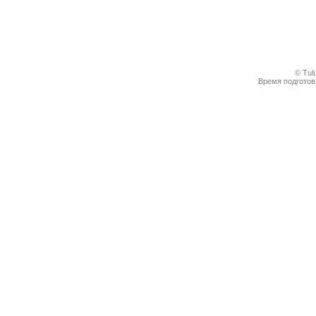
© Tul
Время подготовк