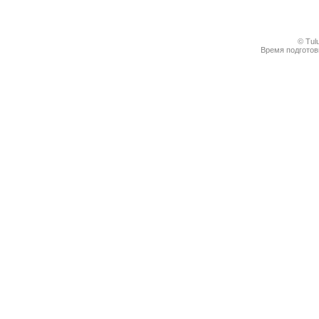
© Tul
Время подготовк