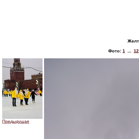
Желт
Фото:
1
...
12
Предыдущая