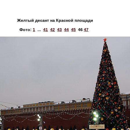
Желтый десант на Красной площади
Фото:
1
...
41
42
43
44
45
46
47