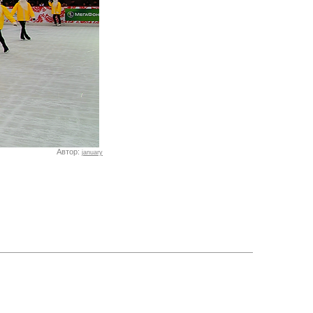
Автор:
january