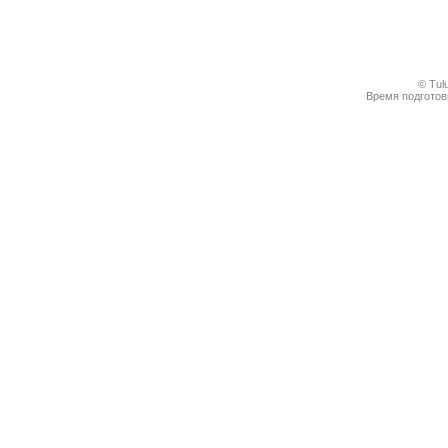
© Tul
Время подготовк