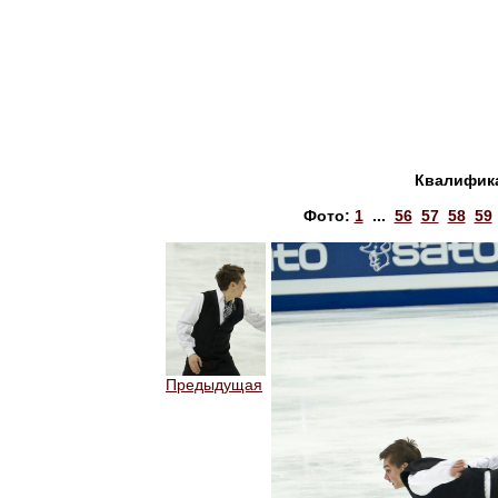
Квалифик
Фото:
1
...
56
57
58
59
Предыдущая