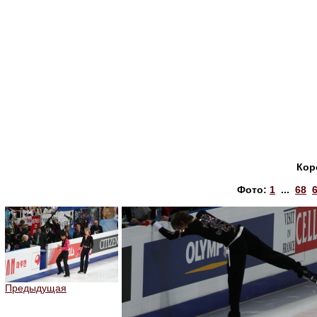
Кор
Фото:
1
...
68
Предыдущая