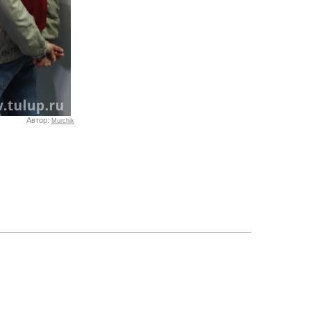
Автор:
Murchik