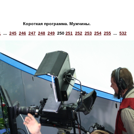
Короткая программа. Мужчины.
1
...
245
246
247
248
249
250
251
252
253
254
255
...
532