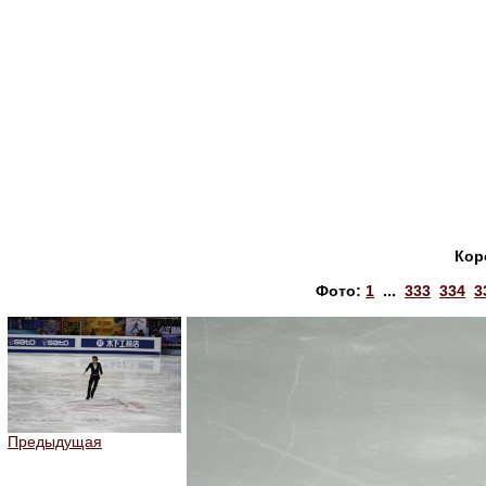
Кор
Фото:
1
...
333
334
3
Предыдущая