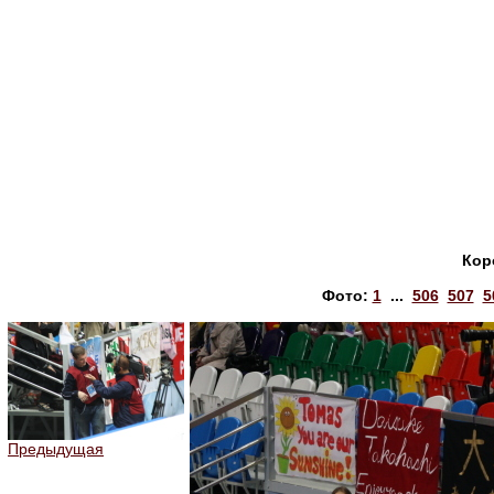
Кор
Фото:
1
...
506
507
5
Предыдущая