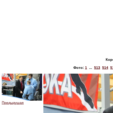
Кор
Фото:
1
...
513
514
5
Предыдущая