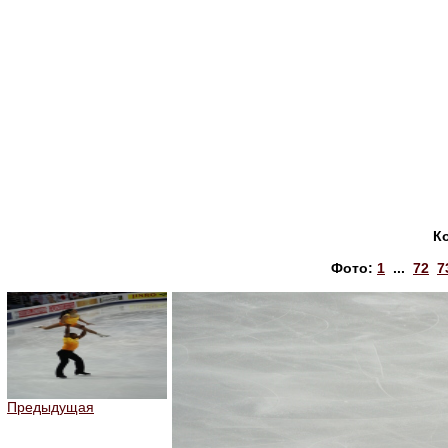
К
Фото:
1
...
72
7
Предыдущая