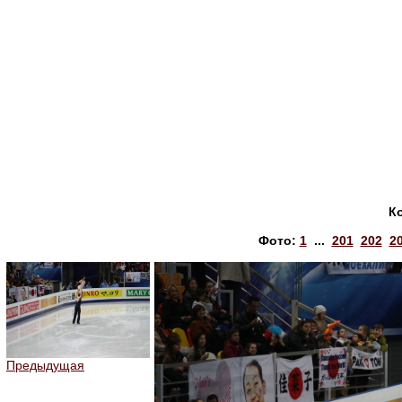
К
Фото:
1
...
201
202
2
Предыдущая