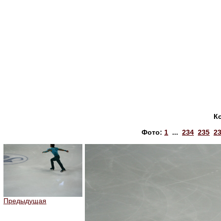
К
Фото:
1
...
234
235
2
Предыдущая