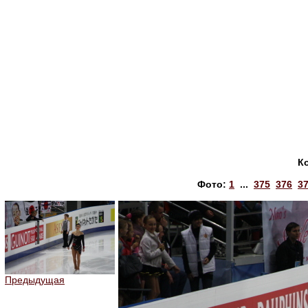
К
Фото:
1
...
375
376
3
Предыдущая