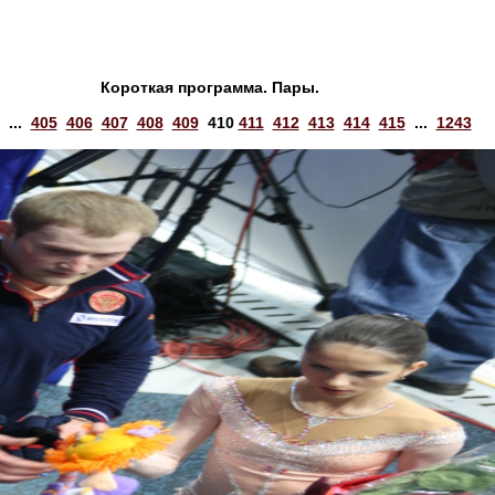
Короткая программа. Пары.
...
405
406
407
408
409
410
411
412
413
414
415
...
1243