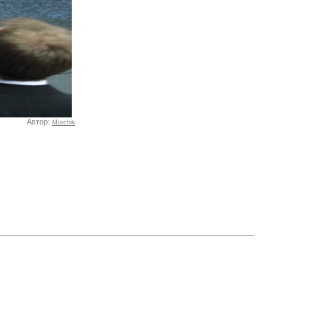
Автор:
Murchik