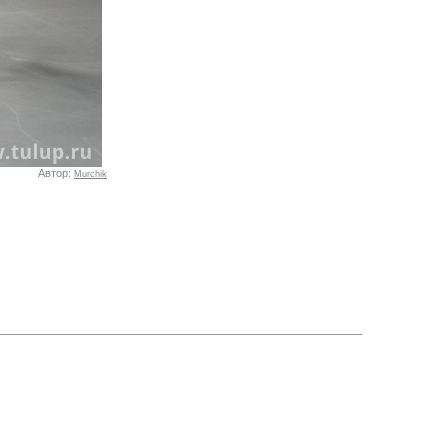
Автор:
Murchik