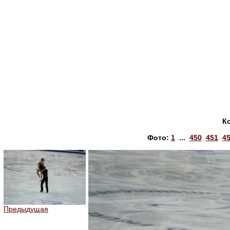
К
Фото:
1
...
450
451
4
Предыдущая