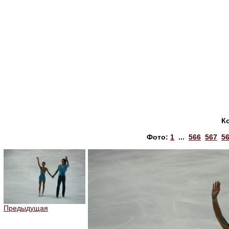
К
Фото:
1
...
566
567
5
Предыдущая