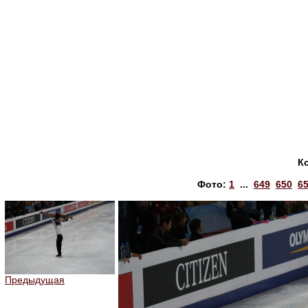
К
Фото:
1
...
649
650
6
Предыдущая