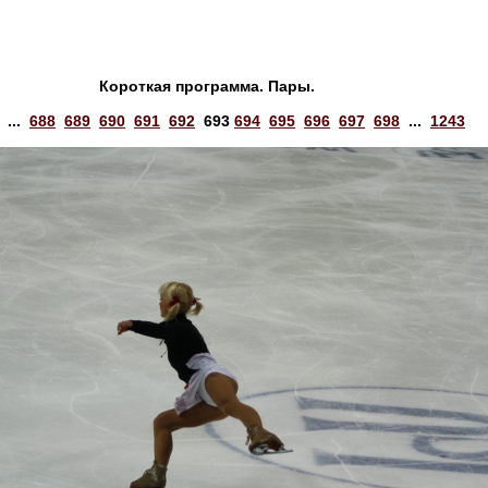
Короткая программа. Пары.
...
688
689
690
691
692
693
694
695
696
697
698
...
1243