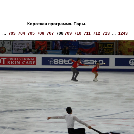
Короткая программа. Пары.
...
703
704
705
706
707
708
709
710
711
712
713
...
1243