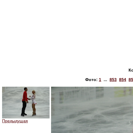
К
Фото:
1
...
853
854
8
Предыдущая