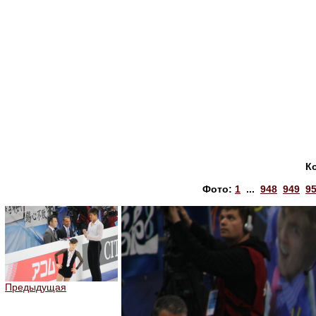
К
Фото:
1
...
948
949
9
Предыдущая