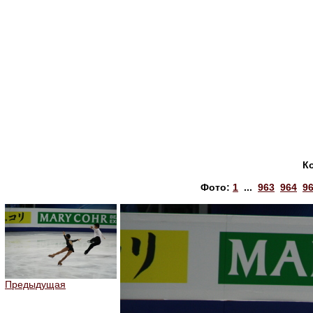
К
Фото:
1
...
963
964
9
Предыдущая