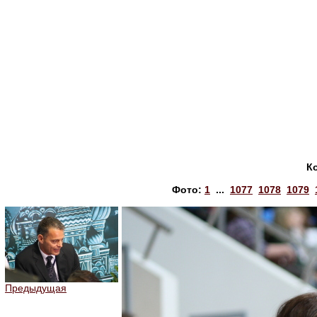
К
Фото:
1
...
1077
1078
1079
Предыдущая