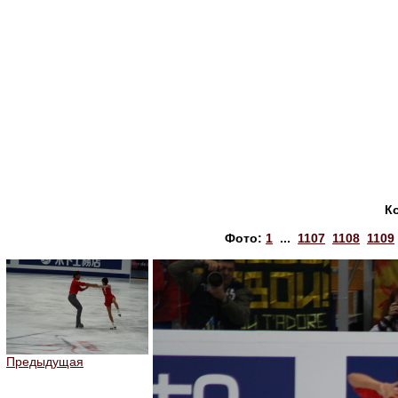
К
Фото:
1
...
1107
1108
1109
Предыдущая