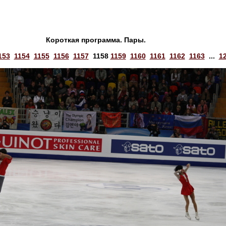
Короткая программа. Пары.
153
1154
1155
1156
1157
1158
1159
1160
1161
1162
1163
...
1