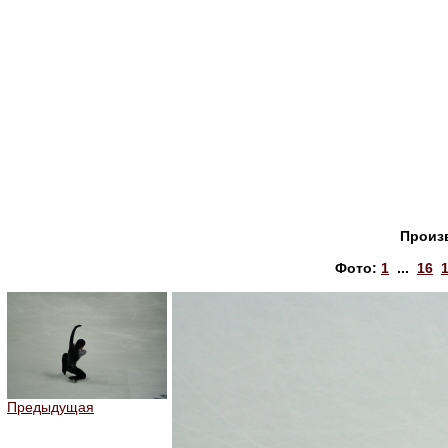
Произ
Фото:
1
...
16
Предыдущая