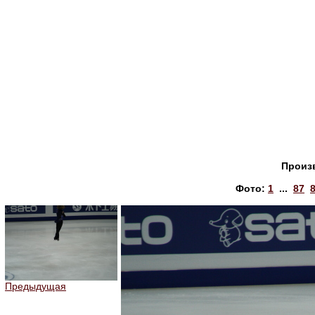
Произ
Фото:
1
...
87
Предыдущая