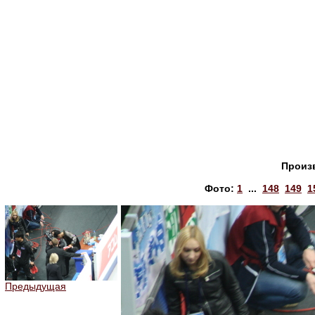
Произ
Фото:
1
...
148
149
1
Предыдущая