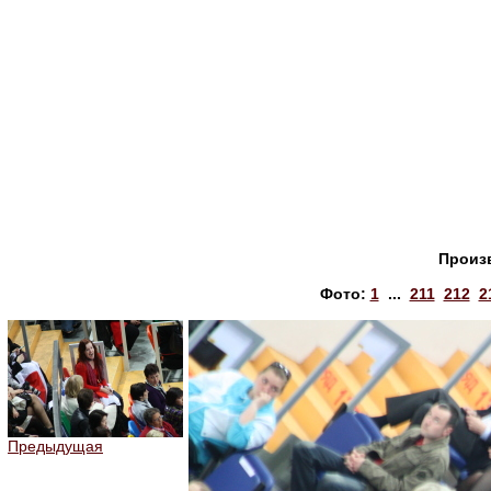
Произ
Фото:
1
...
211
212
2
Предыдущая