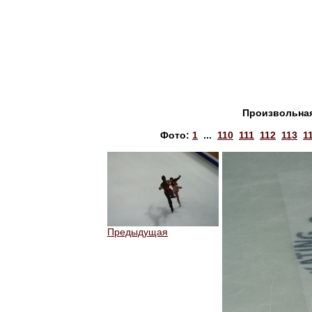
Произвольная
Фото:
1
...
110
111
112
113
1
Предыдущая