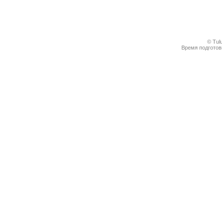
© Tul
Время подготовк