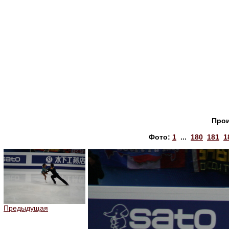
Прои
Фото:
1
...
180
181
1
Предыдущая