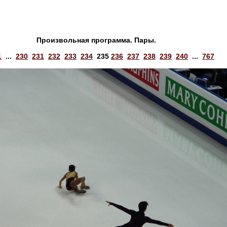
Произвольная программа. Пары.
1
...
230
231
232
233
234
235
236
237
238
239
240
...
767