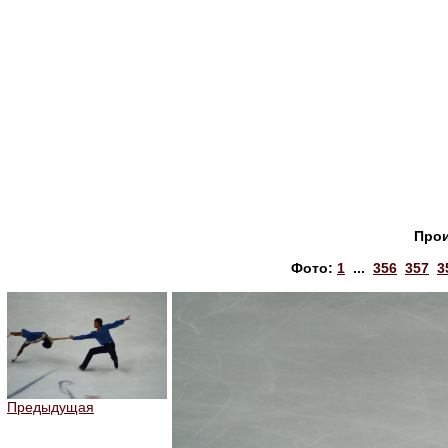
Прои
Фото:
1
...
356
357
3
Предыдущая