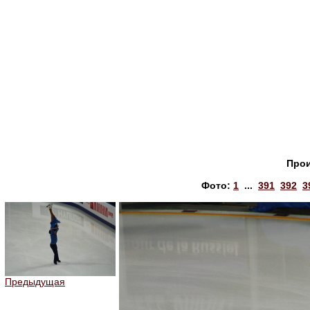
Прои
Фото:
1
...
391
392
3
Предыдущая