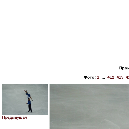
Прои
Фото:
1
...
412
413
4
Предыдущая