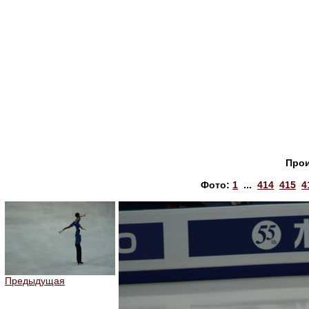
Прои
Фото:
1
...
414
415
4
Предыдущая